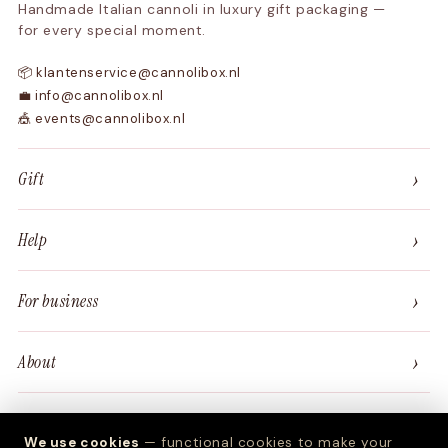
Handmade Italian cannoli in luxury gift packaging —
for every special moment.
📦 klantenservice@cannolibox.nl
💼 info@cannolibox.nl
🎪 events@cannolibox.nl
›
Gift
›
Help
›
For business
›
About
We use cookies
— functional cookies to make your