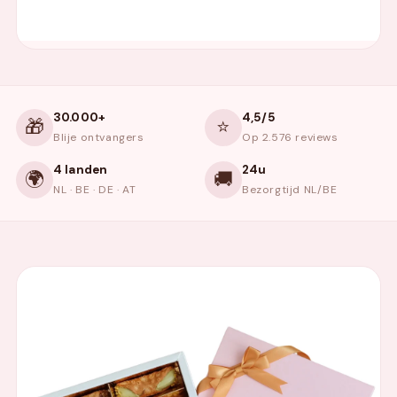
30.000+
4,5/5
🎁
⭐
Blije ontvangers
Op 2.576 reviews
4 landen
24u
🌍
🚚
NL · BE · DE · AT
Bezorgtijd NL/BE