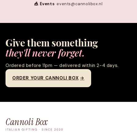
🎪 Events
· events@cannolibox.nl
Give them something
they'll never forget.
Ordered before 11pm — delivered within 2-4 days.
ORDER YOUR CANNOLI BOX
→
Cannoli Box
ITALIAN GIFTING · SINCE 2020