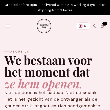
Skip to
Ordered before 11pm
·
delivered within 2-4 working days
·
free
content
shipping from 2 boxes
0
EN
ABOUT US
We bestaan voor
het moment dat
ze hem openen.
Niet de doos is het cadeau. Niet de smaak.
Het is het gezicht van de ontvanger als de
gouden strik losgaat en tien handgemaakte