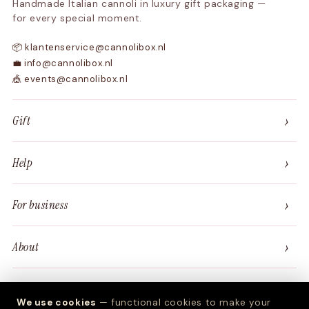
Handmade Italian cannoli in luxury gift packaging —
for every special moment.
📦 klantenservice@cannolibox.nl
💼 info@cannolibox.nl
🎪 events@cannolibox.nl
›
Gift
›
Help
›
For business
›
About
We use cookies
— functional cookies to make your