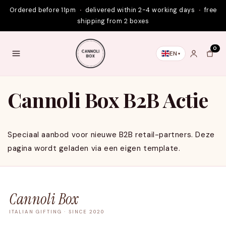
Skip to
Ordered before 11pm
·
delivered within 2-4 working days
·
free
content
shipping from 2 boxes
0
EN
Cannoli Box B2B Actie
Speciaal aanbod voor nieuwe B2B retail-partners. Deze
pagina wordt geladen via een eigen template.
Cannoli Box
ITALIAN GIFTING · SINCE 2020