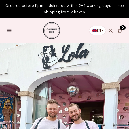
Skip to
Ordered before 11pm
·
delivered within 2-4 working days
·
free
content
shipping from 2 boxes
0
EN